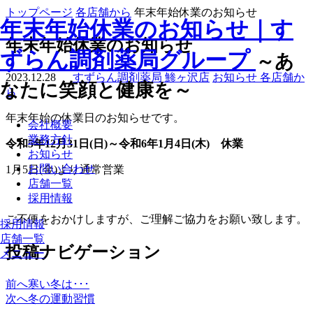
トップページ
各店舗から
年末年始休業のお知らせ
年末年始休業のお知らせ｜す
年末年始休業のお知らせ
ずらん調剤薬局グループ
～あ
2023.12.28
すずらん調剤薬局 鯵ヶ沢店
お知らせ
各店舗か
なたに笑顔と健康を～
ら
年末年始の休業日のお知らせです。
会社概要
業務方針
令和5年12月31日(日)～令和6年1月4日(木) 休業
お知らせ
お問い合わせ
1月5日(金)より通常営業
店舗一覧
採用情報
ご不便をおかけしますが、ご理解ご協力をお願い致します。
採用情報
店舗一覧
投稿ナビゲーション
メニュー
前へ
寒い冬は･･･
次へ
冬の運動習慣