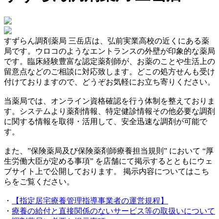
すずらん調剤薬局 三岳店は、弘前実業高校の近くにある薬
局です。ウロコのようなエントランスの外壁が印象的な薬局
です。臨床経験豊富な認定薬剤師が、お薬のことや生活上の
留意点などのご相談に対応致します。どこの処方せんも受け
付けておりますので、どうぞお気軽にお立ち寄りください。
当薬局では、オンライン資格確認を行う体制を整えておりま
す。システムより薬剤情報、特定健診情報その他必要な調剤
に関する情報を取得・活用して、安全迅速な調剤が可能で
す。
また、”保険薬局及び保険薬剤師療養担当規則” において “厚
生労働大臣が定める事項” を店舗にて掲示するとともにウェ
ブサイト上で公開しております。 掲示内容についてはこち
らをご覧ください。
・
【指定居宅療養管理指導事業者の運営規程】
・
療養の給付と直接関係のないサービス等の取扱いについて