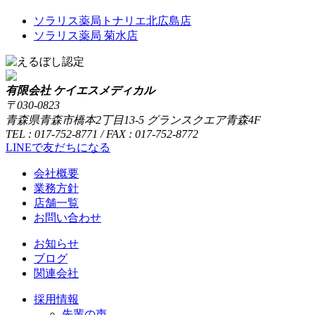
ソラリス薬局トナリエ北広島店
ソラリス薬局 菊水店
有限会社 ケイエスメディカル
〒030-0823
青森県青森市橋本2丁目13-5 グランスクエア青森4F
TEL : 017-752-8771 / FAX : 017-752-8772
LINEで友だちになる
会社概要
業務方針
店舗一覧
お問い合わせ
お知らせ
ブログ
関連会社
採用情報
先輩の声