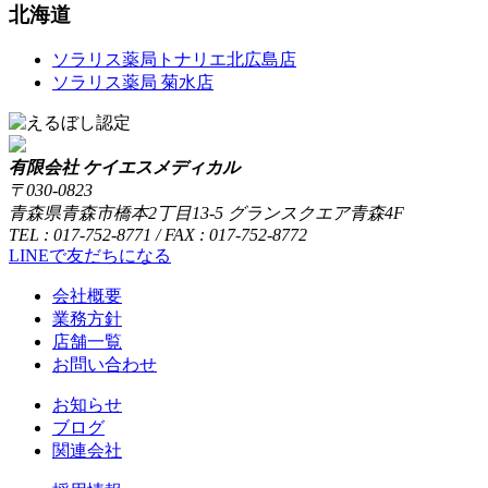
北海道
ソラリス薬局トナリエ北広島店
ソラリス薬局 菊水店
有限会社 ケイエスメディカル
〒030-0823
青森県青森市橋本2丁目13-5 グランスクエア青森4F
TEL : 017-752-8771 / FAX : 017-752-8772
LINEで友だちになる
会社概要
業務方針
店舗一覧
お問い合わせ
お知らせ
ブログ
関連会社