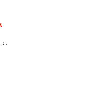
業
ます。