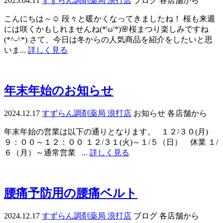
2025.04.11
すずらん調剤薬局 浪打店
ブログ
各店舗から
こんにちは～☺ 段々と暖かくなってきましたね！ 桜も来週
には咲くかもしれませんね(*'ω'*)🌸桜まつり楽しみですね
(*^-^*) さて、今日は冬からの人気商品を紹介をしたいと思
いま...
詳しく見る
年末年始のお知らせ
2024.12.17
すずらん調剤薬局 浪打店
お知らせ
各店舗から
年末年始の営業は以下の通りとなります。 １２/３０(月)
９：００～１２：００ １２/３１(火)～１/５（日） 休業 １/
６（月）～通常営業 ...
詳しく見る
腰痛予防用の腰痛ベルト
2024.12.17
すずらん調剤薬局 浪打店
ブログ
各店舗から