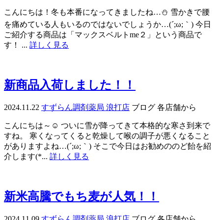
こんにちは！冬も本番になってきましたね…⛄ 雪かきで腰
を痛めている人もいるのではないでしょうか…(´;ω;｀) 今日
ご紹介する商品は「マックスベルトme２」という商品で
す！ ...
詳しく見る
新商品入荷しました！！
2024.11.22
すずらん調剤薬局 浪打店
ブログ
各店舗から
こんにちは～☺ ついに雪が降ってきて本格的な寒さ到来で
すね。 寒くなってくると乾燥して喉の調子が悪くなること
がありますよね…(´;ω;｀) そこで今日はお勧めののど飴を紹
介します(*...
詳しく見る
新米高騰でもち麦が人気！！
2024.11.09
すずらん調剤薬局 浪打店
ブログ
各店舗から