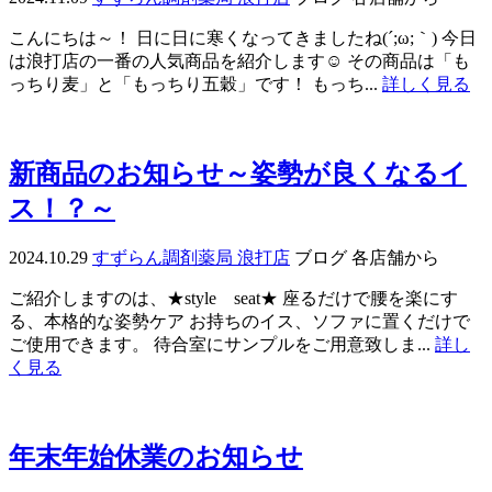
こんにちは～！ 日に日に寒くなってきましたね(´;ω;｀) 今日
は浪打店の一番の人気商品を紹介します☺ その商品は「も
っちり麦」と「もっちり五穀」です！ もっち...
詳しく見る
新商品のお知らせ～姿勢が良くなるイ
ス！？～
2024.10.29
すずらん調剤薬局 浪打店
ブログ
各店舗から
ご紹介しますのは、★style seat★ 座るだけで腰を楽にす
る、本格的な姿勢ケア お持ちのイス、ソファに置くだけで
ご使用できます。 待合室にサンプルをご用意致しま...
詳し
く見る
年末年始休業のお知らせ