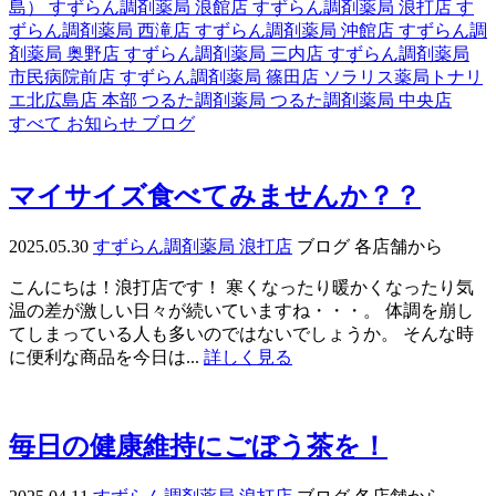
島）
すずらん調剤薬局 浪館店
すずらん調剤薬局 浪打店
す
ずらん調剤薬局 西滝店
すずらん調剤薬局 沖館店
すずらん調
剤薬局 奥野店
すずらん調剤薬局 三内店
すずらん調剤薬局
市民病院前店
すずらん調剤薬局 篠田店
ソラリス薬局トナリ
エ北広島店
本部
つるた調剤薬局
つるた調剤薬局 中央店
すべて
お知らせ
ブログ
マイサイズ食べてみませんか？？
2025.05.30
すずらん調剤薬局 浪打店
ブログ
各店舗から
こんにちは！浪打店です！ 寒くなったり暖かくなったり気
温の差が激しい日々が続いていますね・・・。 体調を崩し
てしまっている人も多いのではないでしょうか。 そんな時
に便利な商品を今日は...
詳しく見る
毎日の健康維持にごぼう茶を！