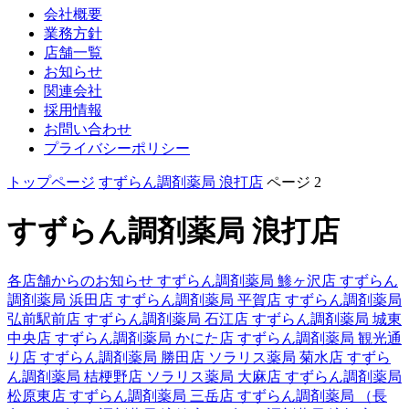
会社概要
業務方針
店舗一覧
お知らせ
関連会社
採用情報
お問い合わせ
プライバシーポリシー
トップページ
すずらん調剤薬局 浪打店
ページ 2
すずらん調剤薬局 浪打店
各店舗からのお知らせ
すずらん調剤薬局 鯵ヶ沢店
すずらん
調剤薬局 浜田店
すずらん調剤薬局 平賀店
すずらん調剤薬局
弘前駅前店
すずらん調剤薬局 石江店
すずらん調剤薬局 城東
中央店
すずらん調剤薬局 かにた店
すずらん調剤薬局 観光通
り店
すずらん調剤薬局 勝田店
ソラリス薬局 菊水店
すずら
ん調剤薬局 桔梗野店
ソラリス薬局 大麻店
すずらん調剤薬局
松原東店
すずらん調剤薬局 三岳店
すずらん調剤薬局 （長