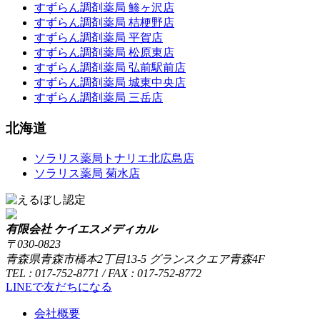
すずらん調剤薬局 鯵ヶ沢店
すずらん調剤薬局 桔梗野店
すずらん調剤薬局 平賀店
すずらん調剤薬局 松原東店
すずらん調剤薬局 弘前駅前店
すずらん調剤薬局 城東中央店
すずらん調剤薬局 三岳店
北海道
ソラリス薬局トナリエ北広島店
ソラリス薬局 菊水店
有限会社 ケイエスメディカル
〒030-0823
青森県青森市橋本2丁目13-5 グランスクエア青森4F
TEL : 017-752-8771 / FAX : 017-752-8772
LINEで友だちになる
会社概要