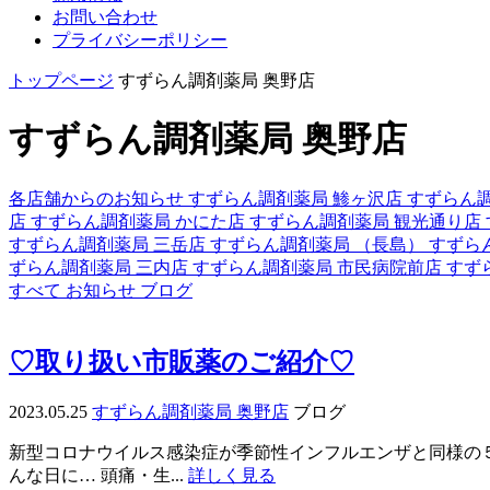
お問い合わせ
プライバシーポリシー
トップページ
すずらん調剤薬局 奥野店
すずらん調剤薬局 奥野店
各店舗からのお知らせ
すずらん調剤薬局 鯵ヶ沢店
すずらん
店
すずらん調剤薬局 かにた店
すずらん調剤薬局 観光通り店
すずらん調剤薬局 三岳店
すずらん調剤薬局 （長島）
すずら
ずらん調剤薬局 三内店
すずらん調剤薬局 市民病院前店
すず
すべて
お知らせ
ブログ
♡取り扱い市販薬のご紹介♡
2023.05.25
すずらん調剤薬局 奥野店
ブログ
新型コロナウイルス感染症が季節性インフルエンザと同様の５
んな日に… 頭痛・生...
詳しく見る