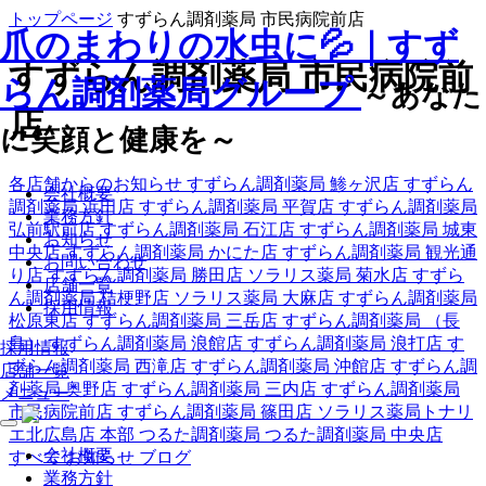
トップページ
すずらん調剤薬局 市民病院前店
爪のまわりの水虫に💦｜すず
すずらん調剤薬局 市民病院前
らん調剤薬局グループ
～あなた
店
に笑顔と健康を～
各店舗からのお知らせ
すずらん調剤薬局 鯵ヶ沢店
すずらん
会社概要
調剤薬局 浜田店
すずらん調剤薬局 平賀店
すずらん調剤薬局
業務方針
弘前駅前店
すずらん調剤薬局 石江店
すずらん調剤薬局 城東
お知らせ
中央店
すずらん調剤薬局 かにた店
すずらん調剤薬局 観光通
お問い合わせ
り店
すずらん調剤薬局 勝田店
ソラリス薬局 菊水店
すずら
店舗一覧
ん調剤薬局 桔梗野店
ソラリス薬局 大麻店
すずらん調剤薬局
採用情報
松原東店
すずらん調剤薬局 三岳店
すずらん調剤薬局 （長
島）
すずらん調剤薬局 浪館店
すずらん調剤薬局 浪打店
す
採用情報
ずらん調剤薬局 西滝店
すずらん調剤薬局 沖館店
すずらん調
店舗一覧
剤薬局 奥野店
すずらん調剤薬局 三内店
すずらん調剤薬局
メニュー
市民病院前店
すずらん調剤薬局 篠田店
ソラリス薬局トナリ
エ北広島店
本部
つるた調剤薬局
つるた調剤薬局 中央店
会社概要
すべて
お知らせ
ブログ
業務方針