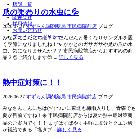
店舗一覧
爪のまわりの水虫に💦
お知らせ
関連会社
採用情報
2026.07.21
すずらん調剤薬局 市民病院前店
ブログ
お問い合わせ
プライバシーポリシー
みなさんこんにちは！☺️ だんだんと暑くなりサンダルを履
く季節になりましたね！👡 かかとのガサガサや足の爪の水
虫、気になりませんか？？ 市民病院前店からおすすめの商
品２点ご紹介します😊 ...
詳しく見る
熱中症対策に！！
2026.06.27
すずらん調剤薬局 市民病院前店
ブログ
みなさんこんにちは(^^) ついに東北も梅雨入りし、青森でも
夏が目前ですね！☀️ 市民病院前店からは夏の熱中症対策商
品のご案内です！！ まずはすばやく手軽に塩分とクエン酸
が補給できる「塩タブ...
詳しく見る