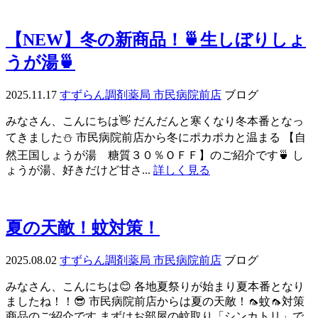
【NEW】冬の新商品！🍵生しぼりしょ
うが湯🍵
2025.11.17
すずらん調剤薬局 市民病院前店
ブログ
みなさん、こんにちは👋 だんだんと寒くなり冬本番となっ
てきました⛄ 市民病院前店から冬にポカポカと温まる 【自
然王国しょうが湯 糖質３０％ＯＦＦ】のご紹介です🍵 し
ょうが湯、好きだけど甘さ...
詳しく見る
夏の天敵！蚊対策！
2025.08.02
すずらん調剤薬局 市民病院前店
ブログ
みなさん、こんにちは😊 各地夏祭りが始まり夏本番となり
ましたね！！😎 市民病院前店からは夏の天敵！🦟蚊🦟対策
商品のご紹介です まずはお部屋の蚊取り「シンカトリ」で