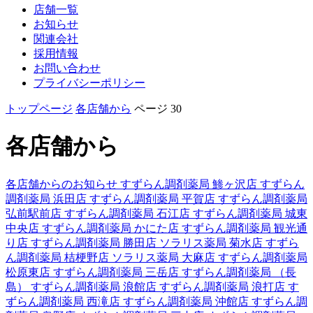
店舗一覧
お知らせ
関連会社
採用情報
お問い合わせ
プライバシーポリシー
トップページ
各店舗から
ページ 30
各店舗から
各店舗からのお知らせ
すずらん調剤薬局 鯵ヶ沢店
すずらん
調剤薬局 浜田店
すずらん調剤薬局 平賀店
すずらん調剤薬局
弘前駅前店
すずらん調剤薬局 石江店
すずらん調剤薬局 城東
中央店
すずらん調剤薬局 かにた店
すずらん調剤薬局 観光通
り店
すずらん調剤薬局 勝田店
ソラリス薬局 菊水店
すずら
ん調剤薬局 桔梗野店
ソラリス薬局 大麻店
すずらん調剤薬局
松原東店
すずらん調剤薬局 三岳店
すずらん調剤薬局 （長
島）
すずらん調剤薬局 浪館店
すずらん調剤薬局 浪打店
す
ずらん調剤薬局 西滝店
すずらん調剤薬局 沖館店
すずらん調